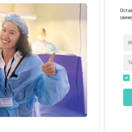
Остав
свяжу