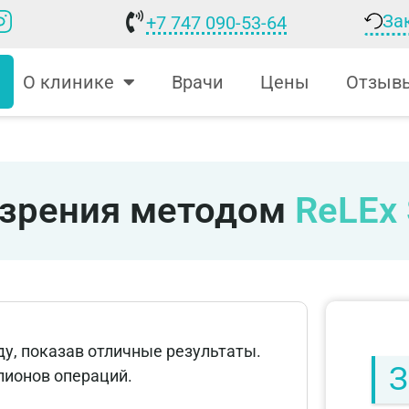
За
+7 747 090-53-64
О клинике
Врачи
Цены
Отзыв
 зрения методом
ReLEx
у, показав отличные результаты.
З
ллионов операций.