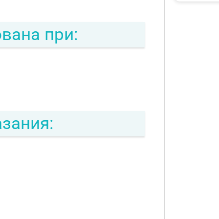
вана при:
зания: