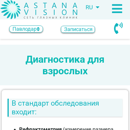
RU
KZ
Павлодар
Записаться
Диагностика для
взрослых
В стандарт обследования
входит:
Рефрактометрия
(измерение размера