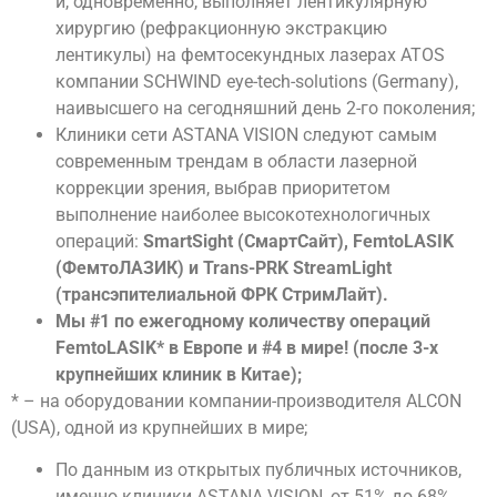
и, одновременно, выполняет лентикулярную
хирургию (рефракционную экстракцию
лентикулы) на фемтосекундных лазерах ATOS
компании SCHWIND eye-tech-solutions (Germany),
наивысшего на сегодняшний день 2-го поколения;
Клиники сети ASTANA VISION следуют самым
современным трендам в области лазерной
коррекции зрения, выбрав приоритетом
выполнение наиболее высокотехнологичных
операций:
SmartSight (СмартСайт), FemtoLASIK
(ФемтоЛАЗИК) и Trans-PRK StreamLight
(трансэпителиальной ФРК СтримЛайт).
Мы #1 по ежегодному количеству операций
FemtoLASIK* в Европе и #4 в мире! (после 3-х
крупнейших клиник в Китае);
* – на оборудовании компании-производителя ALCON
(USA), одной из крупнейших в мире;
По данным из открытых публичных источников,
именно клиники ASTANA VISION, от 51% до 68%