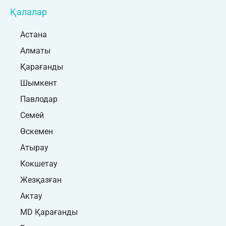
Қалалар
Астана
Алматы
Қарағанды
Шымкент
Павлодар
Семей
Өскемен
Атырау
Кокшетау
Жезқазған
Актау
MD Қарағанды