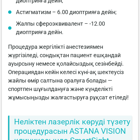
диоптрияға дейін;
Астигматизм – 6.00 диоптрияға дейін;
Жалпы сфероэквивалент – -12.00
диоптрияға дейін.
Процедура жергілікті анестезиямен
жүргізіледі, сондықтан пациент ешқандай
ауырсыну немесе қолайсыздық сезінбейді.
Операциядан кейін келесі күні-ақ шектеусіз
жайлы өмір салтына оралуға болады —
спортпен шұғылдануға және күнделікті
жұмысыңызды жалғастыруға рұқсат етіледі!
Неліктен лазерлік көруді түзету
процедурасын ASTANA VISION