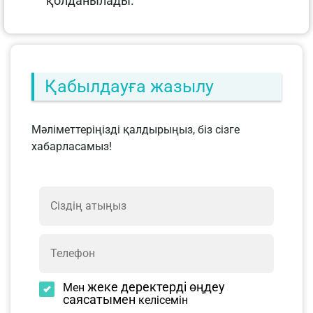
қолданылады.
Қабылдауға жазылу
Мәліметтеріңізді қалдырыңыз, біз сізге
хабарласамыз!
жеке деректерді өңдеу
Мен
саясатымен
келісемін