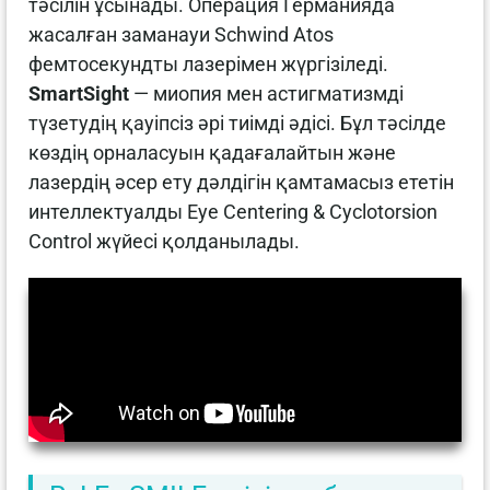
тәсілін ұсынады. Операция Германияда
жасалған заманауи Schwind Atos
фемтосекундты лазерімен жүргізіледі.
SmartSight
— миопия мен астигматизмді
түзетудің қауіпсіз әрі тиімді әдісі. Бұл тәсілде
көздің орналасуын қадағалайтын және
лазердің әсер ету дәлдігін қамтамасыз ететін
интеллектуалды Eye Centering & Cyclotorsion
Control жүйесі қолданылады.