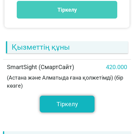
Қызметтің құны
SmartSight (СмартСайт)
420.000
(Астана және Алматыда ғана қолжетімді) (бір
көзге)
Тіркелу