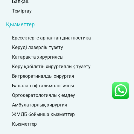
Балқаш
Теміртау
Қызметтер
Ересектерге арналған диагностика
Көруді лазерлік түзету
Катаракта хирургиясы
Көру қабілетін хирургиялық түзету
Витреоретиналды хирургия
Балалар офтальмологиясы
Ортокератологиялық емдеу
Амбулаторлық хирургия
ЖМДБ бойынша қызметтер
Қызметтер