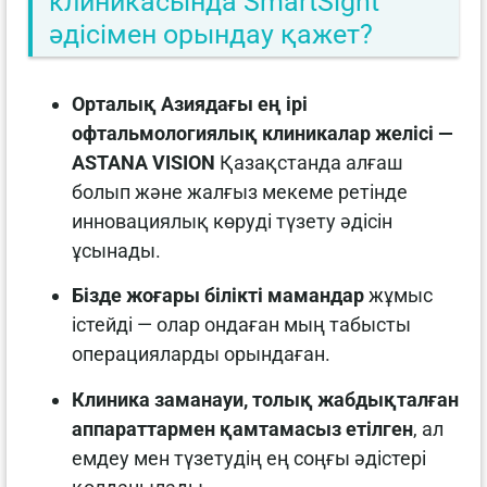
клиникасында SmartSight
әдісімен орындау қажет?
Орталық Азиядағы ең ірі
офтальмологиялық клиникалар желісі —
ASTANA VISION
Қазақстанда алғаш
болып және жалғыз мекеме ретінде
инновациялық көруді түзету әдісін
ұсынады.
Бізде жоғары білікті мамандар
жұмыс
істейді — олар ондаған мың табысты
операцияларды орындаған.
Клиника заманауи, толық жабдықталған
аппараттармен қамтамасыз етілген
, ал
емдеу мен түзетудің ең соңғы әдістері