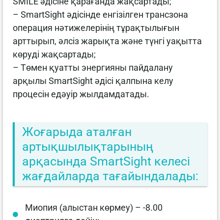
SMILE әдісіне қарағанда жақсартады;
– SmartSight әдісінде енгізілген трансзона
операция нәтижелерінің тұрақтылығын
арттырып, әлсіз жарықта және түнгі уақытта
көруді жақсартады;
– Төмен қуатты энергияны пайдалану
арқылы SmartSight әдісі қалпына келу
процесін едәуір жылдамдатады.
Жоғарыда аталған
артықшылықтарының
арқасында SmartSight келесі
жағдайларда тағайындалады:
Миопия (алыстан көрмеу) – -8.00