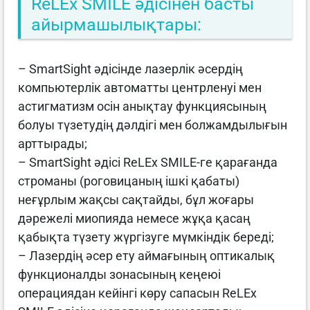
ReLEx SMILE әдісінен басты
айырмашылықтары:
– SmartSight әдісінде лазерлік әсердің
компьютерлік автоматты центрленуі мен
астигматизм осін анықтау функциясының
болуы түзетудің дәлдігі мен болжамдылығын
арттырады;
– SmartSight әдісі ReLEx SMILE-ге қарағанда
строманы (роговицаның ішкі қабаты)
неғұрлым жақсы сақтайды, бұл жоғары
дәрежелі миопияда немесе жұқа қасаң
қабықта түзету жүргізуге мүмкіндік береді;
– Лазердің әсер ету аймағының оптикалық
функционалды зонасының кеңеюі
операциядан кейінгі көру сапасын ReLEx