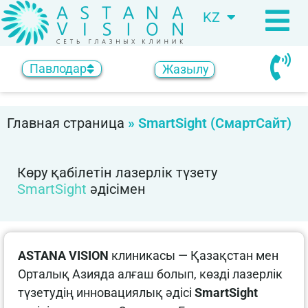
KZ
RU
Павлодар
Жазылу
Главная страница
»
SmartSight (СмартСайт)
Көру қабілетін лазерлік түзету
SmartSight
әдісімен
ASTANA VISION
клиникасы — Қазақстан мен
Орталық Азияда алғаш болып, көзді лазерлік
түзетудің инновациялық әдісі
SmartSight