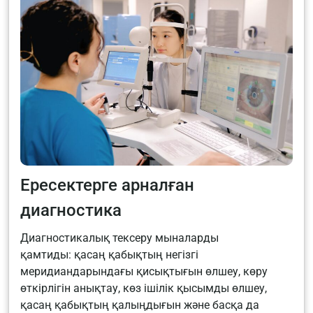
Ересектерге арналған
диагностика
Диагностикалық тексеру мыналарды
қамтиды: қасаң қабықтың негізгі
меридиандарындағы қисықтығын өлшеу, көру
өткірлігін анықтау, көз ішілік қысымды өлшеу,
қасаң қабықтың қалыңдығын және басқа да