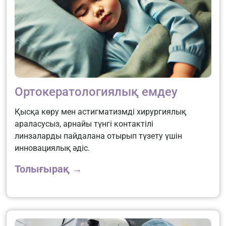
Ортокератологиялық емдеу
Қысқа көру мен астигматизмді хирургиялық
араласусыз, арнайы түнгі контактілі
линзаларды пайдалана отырып түзету үшін
инновациялық әдіс.
Толығырақ →