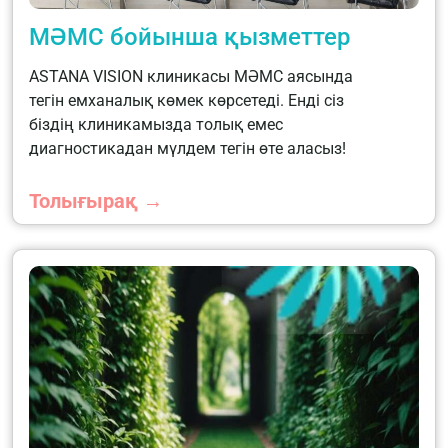
МӘМС бойынша қызметтер
ASTANA VISION клиникасы МӘМС аясында
тегін емханалық көмек көрсетеді. Енді сіз
біздің клиникамызда толық емес
диагностикадан мүлдем тегін өте аласыз!
Толығырақ →