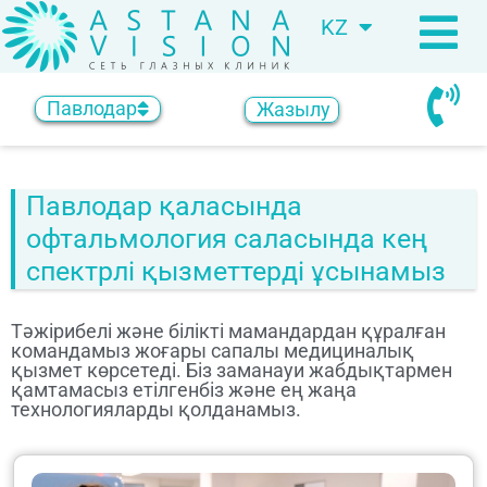
KZ
RU
Павлодар
Жазылу
Павлодар қаласында
офтальмология саласында кең
спектрлі қызметтерді ұсынамыз
Тәжірибелі және білікті мамандардан құралған
командамыз жоғары сапалы медициналық
қызмет көрсетеді. Біз заманауи жабдықтармен
қамтамасыз етілгенбіз және ең жаңа
технологияларды қолданамыз.