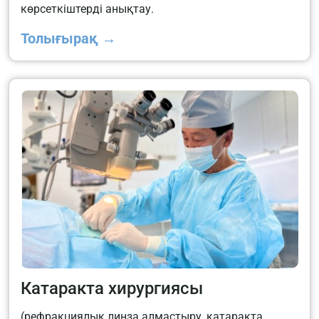
көрсеткіштерді анықтау.
Толығырақ →
Катаракта хирургиясы
(рефракциялық линза алмастыру, катаракта