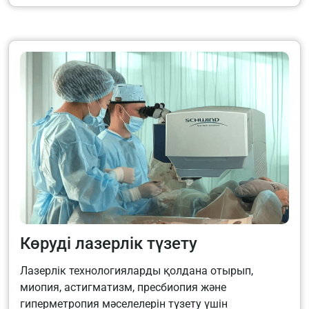
Көруді лазерлік түзету
Лазерлік технологияларды қолдана отырып,
миопия, астигматизм, пресбиопия және
гиперметропия мәселелерін түзету үшін