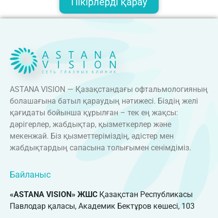
Пікірлерді қарау
ASTANA VISION — Қазақстандағы офтальмологияның
болашағына батыл қараудың нәтижесі. Біздің желі
қағидаты бойынша құрылған – тек ең жақсы:
дәрігерлер, жабдықтар, қызметкерлер және
мекенжай. Біз қызметтеріміздің, әдістер мен
жабдықтардың сапасына толығымен сенімдіміз.
Байланыс
«ASTANA VISION» ЖШС
Қазақстан Республикасы
Павлодар қаласы, Академик Бектұров көшесі, 103