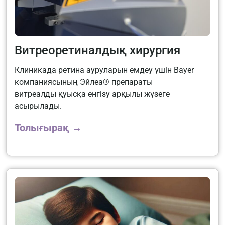
Витреоретиналдық хирургия
Клиникада ретина ауруларын емдеу үшін Bayer
компаниясының Эйлеа® препараты
витреалды қуысқа енгізу арқылы жүзеге
асырылады.
Толығырақ →