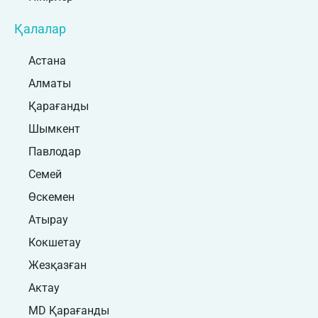
Қалалар
Астана
Алматы
Қарағанды
Шымкент
Павлодар
Семей
Өскемен
Атырау
Кокшетау
Жезқазған
Актау
MD Қарағанды