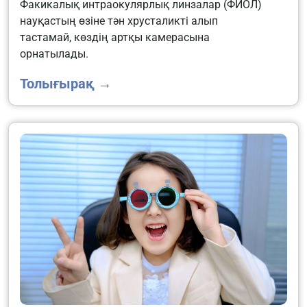
Факикалық интраокулярлық линзалар (ФИОЛ)
науқастың өзіне тән хрусталикті алып
тастамай, көздің артқы камерасына
орнатылады.
Толығырақ →