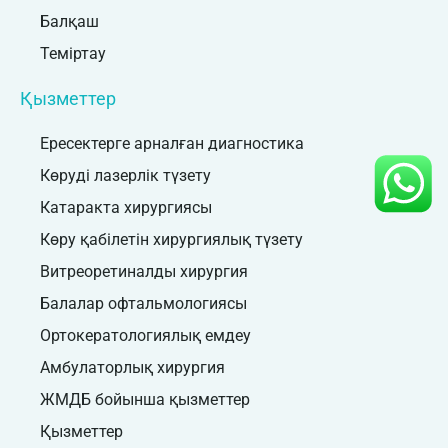
Балқаш
Теміртау
Қызметтер
Ересектерге арналған диагностика
Көруді лазерлік түзету
Катаракта хирургиясы
Көру қабілетін хирургиялық түзету
Витреоретиналды хирургия
Балалар офтальмологиясы
Ортокератологиялық емдеу
Амбулаторлық хирургия
ЖМДБ бойынша қызметтер
Қызметтер