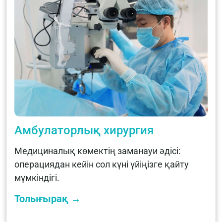
Амбулаторлық хирургия
Медициналық көмектің заманауи әдісі:
операциядан кейін сол күні үйіңізге қайту
мүмкіндігі.
Толығырақ →