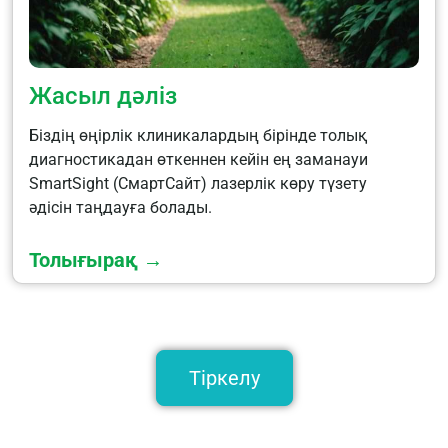
Жасыл дәліз
Біздің өңірлік клиникалардың бірінде толық
диагностикадан өткеннен кейін ең заманауи
SmartSight (СмартСайт) лазерлік көру түзету
әдісін таңдауға болады.
Толығырақ →
Тіркелу